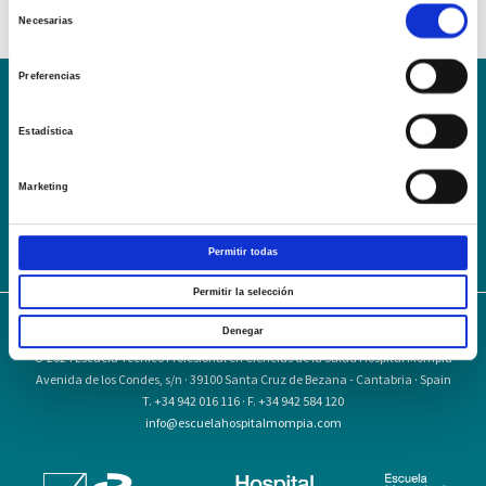
Selección
Necesarias
de
consentimiento
Preferencias
Conoce la Escuela
Hospital Mompía
Estadística
AVISO LEGAL – TÉRMINOS Y CONDICIONES DE SERVICIOS
ONLINE
Marketing
Política de Privacidad
Política de cookies
Campus Virtual
Contacto
Webmail
User Login
Permitir todas
Permitir la selección
Denegar
© 2024
Escuela Técnico Profesional en Ciencias de la Salud Hospital Mompía
Avenida de los Condes, s/n · 39100 Santa Cruz de Bezana - Cantabria · Spain
T. +34 942 016 116 · F. +34 942 584 120
info@escuelahospitalmompia.com