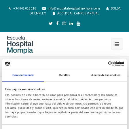
+34 942 016 116
info@escuelahospitalmompia.com
BOLSA
DE EMPLEO
ACCEDE AL CAMPUS VIRTUAL
Formación continua
Consentimiento
Detalles
Acerca de las cookies
Esta página web usa cookies
Las cookies de este sitio web se usan para personalizar el contenido y los anuncios,
ofrecer funciones de redes sociales y analizar el tráfico. Además, compartimos
información sobre el uso que haga del sitio web con nuestros partners de redes
sociales, publicidad y análisis web, quienes pueden combinarla con otra información que
les haya proporcionado o que hayan recopilado a partir del uso que haya hecho de sus
servicios.