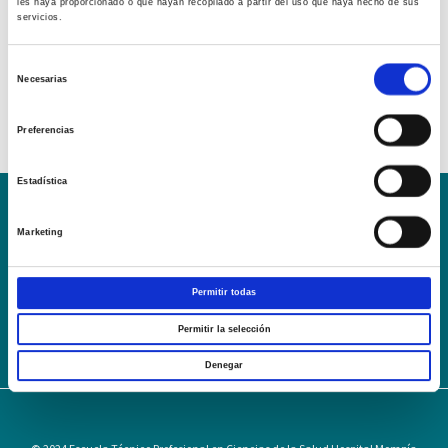
les haya proporcionado o que hayan recopilado a partir del uso que haya hecho de sus
servicios.
Selección
Necesarias
de
consentimiento
Preferencias
Estadística
Conoce la Escuela
Hospital Mompía
Marketing
AVISO LEGAL – TÉRMINOS Y CONDICIONES DE SERVICIOS
ONLINE
Permitir todas
Política de Privacidad
Política de cookies
Campus Virtual
Contacto
Webmail
User Login
Permitir la selección
Denegar