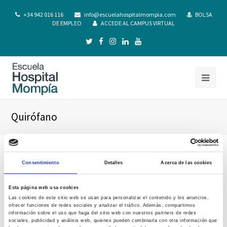
+34 942 016 116
info@escuelahospitalmompia.com
BOLSA
DE EMPLEO
ACCEDE AL CAMPUS VIRTUAL
Quirófano
Consentimiento
Detalles
Acerca de las cookies
Esta página web usa cookies
Las cookies de este sitio web se usan para personalizar el contenido y los anuncios,
ofrecer funciones de redes sociales y analizar el tráfico. Además, compartimos
información sobre el uso que haga del sitio web con nuestros partners de redes
sociales, publicidad y análisis web, quienes pueden combinarla con otra información que