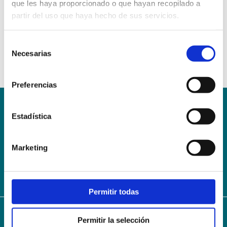
que les haya proporcionado o que hayan recopilado a
partir del uso que haya hecho de sus servicios.
Selección
Necesarias
de
consentimiento
Preferencias
Estadística
Conoce la Escuela
Hospital Mompía
AVISO LEGAL – TÉRMINOS Y CONDICIONES DE SERVICIOS
ONLINE
Marketing
Política de Privacidad
Política de cookies
Campus Virtual
Contacto
Webmail
User Login
Permitir todas
Permitir la selección