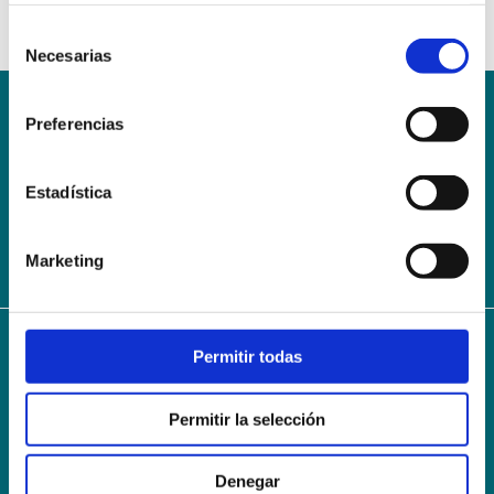
Selección
Necesarias
de
consentimiento
Preferencias
Conoce la Escuela
Hospital Mompía
AVISO LEGAL – TÉRMINOS Y CONDICIONES DE SERVICIOS
ONLINE
Estadística
Política de Privacidad
Política de cookies
Campus Virtual
Contacto
Webmail
User Login
Marketing
Permitir todas
© 2024
Escuela Técnico Profesional en Ciencias de la Salud Hospital Mompía
Avenida de los Condes, s/n · 39100 Santa Cruz de Bezana - Cantabria · Spain
Permitir la selección
T. +34 942 016 116 · F. +34 942 584 120
info@escuelahospitalmompia.com
Denegar