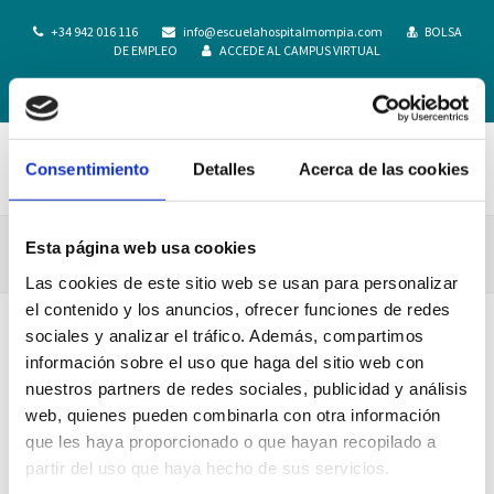
+34 942 016 116
info@escuelahospitalmompia.com
BOLSA
DE EMPLEO
ACCEDE AL CAMPUS VIRTUAL
Consentimiento
Detalles
Acerca de las cookies
Esta página web usa cookies
Radiología_Radioterapia_Escuela_Mompía
Las cookies de este sitio web se usan para personalizar
el contenido y los anuncios, ofrecer funciones de redes
sociales y analizar el tráfico. Además, compartimos
información sobre el uso que haga del sitio web con
nuestros partners de redes sociales, publicidad y análisis
web, quienes pueden combinarla con otra información
que les haya proporcionado o que hayan recopilado a
partir del uso que haya hecho de sus servicios.