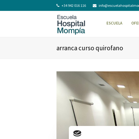
+34 942 016 116
info@escuelahospitalm
ESCUELA
OFE
arranca curso quirofano