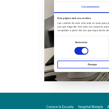
Consentimiento
Esta página web usa cookies
Las cookies de este sitio web se usan para pe
uso que haga del sitio web con nuestros part
recopilado a partir del uso que haya hecho de
Selección
Necesarias
de
consentimiento
Denegar
Conoce la Escuela
Hospital Mompía