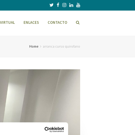
VIRTUAL
ENLACES
CONTACTO
Home
arranca curso quirofano