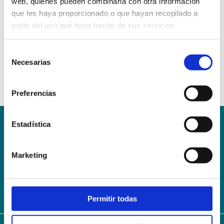
web, quienes pueden combinarla con otra información
que les haya proporcionado o que hayan recopilado a
partir del uso que haya hecho de sus servicios.
Selección
Necesarias
de
consentimiento
Preferencias
Estadística
Conoce la Escuela
Hospital Mompía
AVISO LEGAL – TÉRMINOS Y CONDICIONES DE SERVICIOS
Marketing
ONLINE
Política de Privacidad
Política de cookies
Campus Virtual
Contacto
Webmail
User Login
Permitir todas