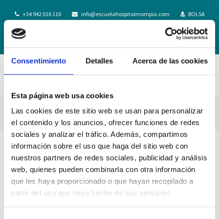
+34 942 016 116
info@escuelahospitalmompia.com
BOLSA
DE EMPLEO
ACCEDE AL CAMPUS VIRTUAL
Consentimiento
Detalles
Acerca de las cookies
Esta página web usa cookies
ESCUELA IGUALATORIO-9
Las cookies de este sitio web se usan para personalizar
el contenido y los anuncios, ofrecer funciones de redes
sociales y analizar el tráfico. Además, compartimos
información sobre el uso que haga del sitio web con
nuestros partners de redes sociales, publicidad y análisis
web, quienes pueden combinarla con otra información
que les haya proporcionado o que hayan recopilado a
partir del uso que haya hecho de sus servicios.