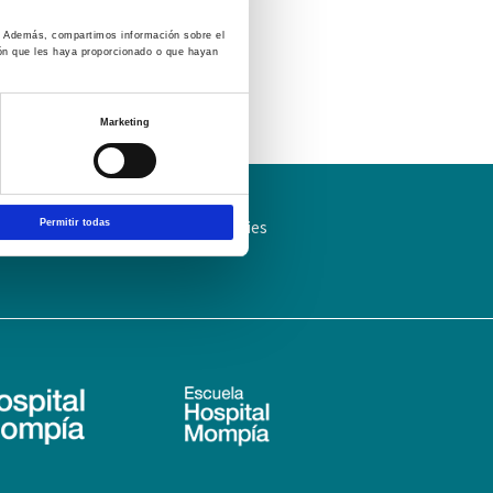
co. Además, compartimos información sobre el
ión que les haya proporcionado o que hayan
Marketing
ítica de Privacidad
Política de cookies
Permitir todas