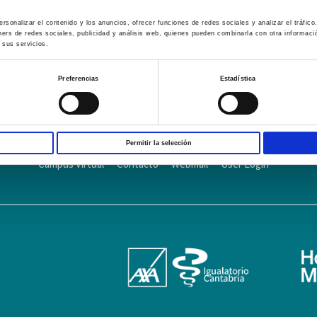
rsonalizar el contenido y los anuncios, ofrecer funciones de redes sociales y analizar el tráfi
ners de redes sociales, publicidad y análisis web, quienes pueden combinarla con otra informac
 sus servicios.
Preferencias
Estadística
AVISO LEGAL – TÉRMINOS Y CONDICIONES DE SERVICIOS ONLINE
Pol
Permitir la selección
Campus Virtual
Contacto
Webmail
User Login