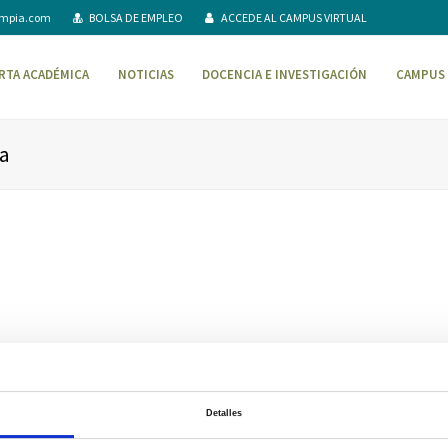
ompia.com
BOLSA DE EMPLEO
ACCEDE AL CAMPUS VIRTUAL
RTA ACADÉMICA
NOTICIAS
DOCENCIA E INVESTIGACIÓN
CAMPUS 
a
Detalles