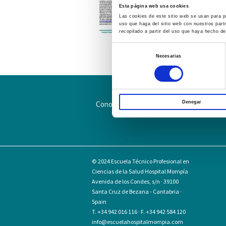
Esta página web usa cookies
Las cookies de este sitio web se usan para pe
uso que haga del sitio web con nuestros part
recopilado a partir del uso que haya hecho de
Selección
Necesarias
de
consentimiento
Conoce la Escuela
Hospital Mompía
Denegar
© 2024
Escuela Técnico Profesional en
Ciencias de la Salud Hospital Mompía
Avenida de los Condes, s/n · 39100
Santa Cruz de Bezana - Cantabria ·
Spain
T. +34 942 016 116 · F. +34 942 584 120
info@escuelahospitalmompia.com