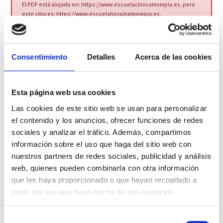
El PDF está alojado en:
https://www.escuelaclinicamompia.es
, pero
este sitio es:
https://www.escuelahospitalmompia.es
.
Comparte esta noticia
Consentimiento
Detalles
Acerca de las cookies
Tweet
Me Gusta
+ 1
Pin It
Esta página web usa cookies
Compartir
Las cookies de este sitio web se usan para personalizar
el contenido y los anuncios, ofrecer funciones de redes
sociales y analizar el tráfico. Además, compartimos
información sobre el uso que haga del sitio web con
Síguenos en Redes Sociales
nuestros partners de redes sociales, publicidad y análisis
web, quienes pueden combinarla con otra información
que les haya proporcionado o que hayan recopilado a
partir del uso que haya hecho de sus servicios.
Noticias más comentadas
Selección