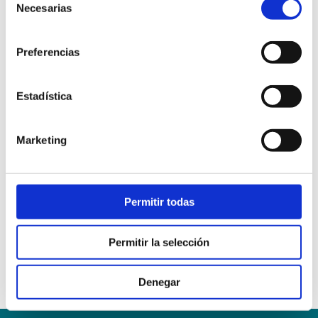
La Escuela Universitaria de Enfermería ‘Clínica
Necesarias
de
Mompía’ celebra la graduación de su primera
consentimiento
promoción
Preferencias
21/06/2021
La Escuela Universitaria de Enfermería pone en
Estadística
marcha un proyecto de innovación docente
28/09/2021
Marketing
Presentación del Programa de Cuidado Responsable
en la Escuela Clínica Mompía
09/03/2022
Permitir todas
Permitir la selección
Procedimiento de certificación
de sitio seguro frente al Covid-19
Denegar