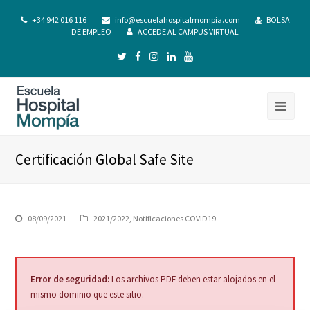
+34 942 016 116
info@escuelahospitalmompia.com
BOLSA
DE EMPLEO
ACCEDE AL CAMPUS VIRTUAL
Certificación Global Safe Site
08/09/2021
2021/2022
,
Notificaciones COVID19
Error de seguridad:
Los archivos PDF deben estar alojados en el
mismo dominio que este sitio.