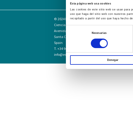
Esta página web usa cookies
Las cookies de este sitio web se usan para pe
uso que haga del sitio web con nuestros part
© 2024
Escuela Técnico Profesional en
recopilado a partir del uso que haya hecho de
Ciencias de la Salud Hospital Mompía
Selección
Avenida de los Condes, s/n · 39100
Necesarias
de
Santa Cruz de Bezana - Cantabria ·
Spain
consentimiento
T. +34 942 016 116 · F. +34 942 584 120
info@escuelahospitalmompia.com
Denegar