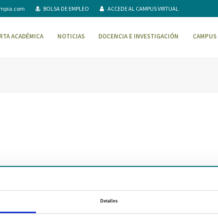
ompia.com
BOLSA DE EMPLEO
ACCEDE AL CAMPUS VIRTUAL
RTA ACADÉMICA
NOTICIAS
DOCENCIA E INVESTIGACIÓN
CAMPUS 
AVISO LEGAL – TÉRMINOS Y CONDICIONES DE SERVICIOS ONLINE
Pol
Detalles
Campus Virtual
Contacto
Webmail
User Login