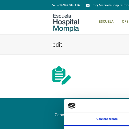
+34 942 016 116
info@escuelahospitalm
ESCUELA
OFE
edit
Conoce la Escuela
Hospital Mompía
Consentimiento