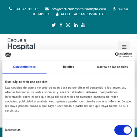
+34 942 016 116
info@escuelahospitalmompia.com
BOLSA
DE EMPLEO
ACCEDE AL CAMPUS VIRTUAL
Consentimiento
Detalles
Acerca de las cookies
doctor
Esta página web usa cookies
Las cookies de este sitio web se usan para personalizar el contenido y los anuncios,
ofrecer funciones de redes sociales y analizar el tráfico. Además, compartimos
información sobre el uso que haga del sitio web con nuestros partners de redes
sociales, publicidad y análisis web, quienes pueden combinarla con otra información que
les haya proporcionado o que hayan recopilado a partir del uso que haya hecho de sus
servicios.
Selección
Necesarias
de