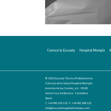
Conoce la Escuela
Hospital Mompía
© 2024
Escuela Técnico Profesional en
Ciencias de la Salud Hospital Mompía
Avenida de los Condes, s/n · 39100
Santa Cruz de Bezana - Cantabria ·
Spain
T. +34 942 016 116 · F. +34 942 584 120
info@escuelahospitalmompia.com