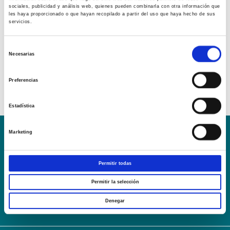
sociales, publicidad y análisis web, quienes pueden combinarla con otra información que
les haya proporcionado o que hayan recopilado a partir del uso que haya hecho de sus
servicios.
Selección
Necesarias
de
consentimiento
Preferencias
Estadística
Marketing
Conoce la Escuela
Hospital Mompía
AVISO LEGAL – TÉRMINOS Y CONDICIONES DE SERVICIOS
Permitir todas
ONLINE
Política de Privacidad
Política de cookies
Campus Virtual
Permitir la selección
Contacto
Webmail
User Login
Denegar