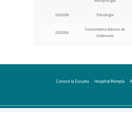
Antropología
10101GN
Psicología
Fundamentos Básicos de
10202GN
Enfermería
Conoce la Escuela
Hospital Mompía
© 2024
Escuela Técnico Profesional en
Ciencias de la Salud Hospital Mompía
Avenida de los Condes, s/n · 39100