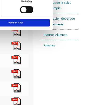
Marketing
en Ciencias de la Salud
Anexo I-II
Clínica Mompía
Información del Grado
Permitir todas
en Enfermería
Futuros Alumnos
Alumnos