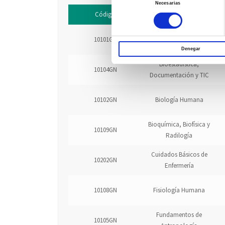
Necesarias
de
Código
Asignatura
consentimiento
10101GN
Anatomía Humana
Denegar
Bioestadística,
10104GN
Documentación y TIC
10102GN
Biología Humana
Bioquímica, Biofísica y
10109GN
Radilogía
Cuidados Básicos de
10202GN
Enfermería
10108GN
Fisiología Humana
Fundamentos de
10105GN