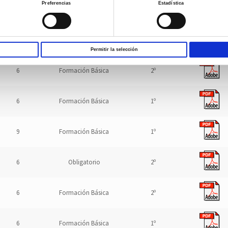
Preferencias
Estadística
ECTS
Carácter
Semestre
Guía Docente
9
Formación Básica
1º
Permitir la selección
6
Formación Básica
2º
6
Formación Básica
1º
9
Formación Básica
1º
6
Obligatorio
2º
6
Formación Básica
2º
6
Formación Básica
1º