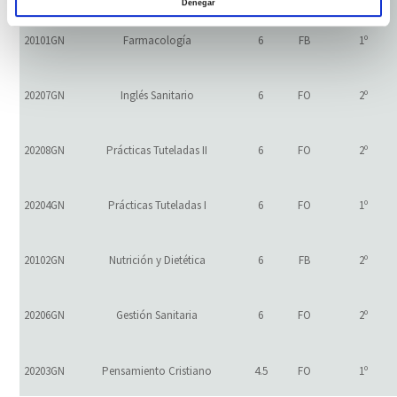
Denegar
20101GN
Farmacología
6
FB
1º
20207GN
Inglés Sanitario
6
FO
2º
20208GN
Prácticas Tuteladas II
6
FO
2º
20204GN
Prácticas Tuteladas I
6
FO
1º
20102GN
Nutrición y Dietética
6
FB
2º
20206GN
Gestión Sanitaria
6
FO
2º
20203GN
Pensamiento Cristiano
4.5
FO
1º