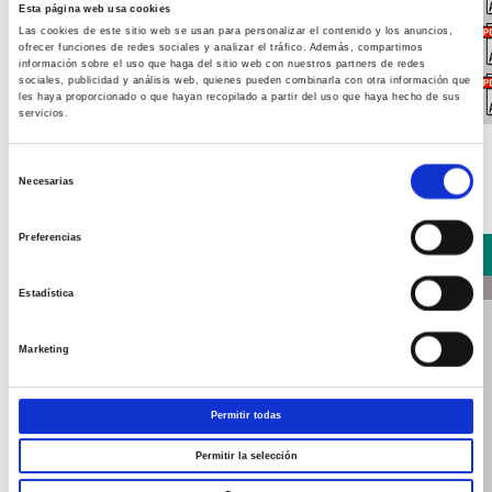
10107GN
Psicología
6
FB
2º
Esta página web usa cookies
Las cookies de este sitio web se usan para personalizar el contenido y los anuncios,
ofrecer funciones de redes sociales y analizar el tráfico. Además, compartimos
10201GN
Fundamentos Básicos de la Enfermería
6
OB
2º
información sobre el uso que haga del sitio web con nuestros partners de redes
sociales, publicidad y análisis web, quienes pueden combinarla con otra información que
les haya proporcionado o que hayan recopilado a partir del uso que haya hecho de sus
10202GN
Cuidados Básicos de Enfermería
6
OB
2º
servicios.
Selección
Necesarias
de
consentimiento
Preferencias
Asignaturas Segundo Curso
Código
Asignatura
ECTS
Carácter
Semestre
Estadística
20202GN
Enfermería Clínica I
9
FB
1º
Marketing
20205GN
Enfermería Comunitaria I
6
FB
2º
Permitir todas
Permitir la selección
20201GN
Ética Profesional Marco Legal
4.5
FO
1º