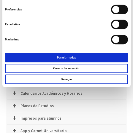
consentimiento
info@escuelaclinicamompia.com
Preferencias
Aquí puede descargar la
Solicitud de Admisión
Estadística
Presentación
Marketing
Información del Grado en Enfermería
Normativa de Admisión y Matrícula
Permitir todas
Normativa Académica Básica
Permitir la selección
Denegar
Normativa de la UCAV
Calendarios Académicos y Horarios
Planes de Estudios
Impresos para alumnos
App y Carnet Universitario