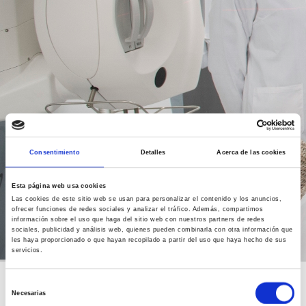
Consentimiento
Detalles
Acerca de las cookies
Esta página web usa cookies
Las cookies de este sitio web se usan para personalizar el contenido y los anuncios,
ofrecer funciones de redes sociales y analizar el tráfico. Además, compartimos
información sobre el uso que haga del sitio web con nuestros partners de redes
sociales, publicidad y análisis web, quienes pueden combinarla con otra información que
les haya proporcionado o que hayan recopilado a partir del uso que haya hecho de sus
servicios.
Para cualquier duda o sugerencia, póngase en contacto con
Selección
Necesarias
nosotros en el siguiente correo electrónico:
de