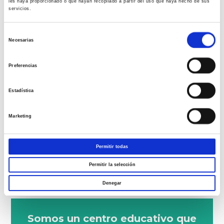
les haya proporcionado o que hayan recopilado a partir del uso que haya hecho de sus
servicios.
Aquí tienes toda nuestra oferta académica:
Selección
Ciclos de Grado Superior
Necesarias
de
Ciclos de Grado Medio
consentimiento
Preferencias
Formación Continua Sanitaria
Grado en Enfermería
Estadística
Marketing
¡Síguenos en redes sociales!
Permitir todas
Permitir la selección
Denegar
Somos un centro educativo que